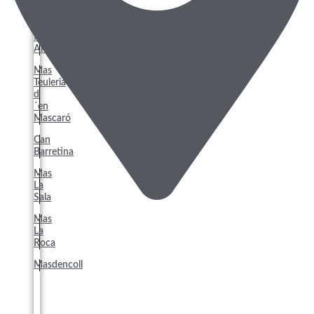
Mas
Puigseslloses
Mas
Arumí
Mas
Teuleria
d
´en
Mascaró
Can
Barretina
Mas
La
Sala
Mas
La
Roca
Masdencoll