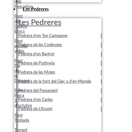
dels
Pescadors
Les Pedreres
Font
Les Pedreres
dels
Quatre
Brocs
Pedrera d’en Ton Campaner
Font
Pedrera de les Codinoies
escoles
velles
Pedrera d’en Bartrol
Font
Pedrera de Putinyós
Pla
de
Pedrera de les Moles
la
Damunt
Pedrera de la font del Glaç o d’en Manela
Font
Pedrera del Passavant
Plaça
Pedrera d’en Carles
1
d’octubre
Pedrera de L’Arumí
Font
Trobada
Torrent