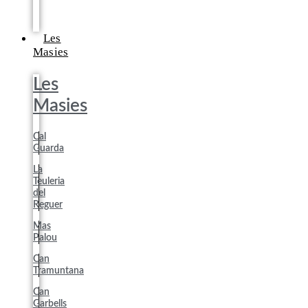
Les
Masies
Les
Masies
Cal
Guarda
La
Teuleria
del
Reguer
Mas
Palou
Can
Tramuntana
Can
Garbells