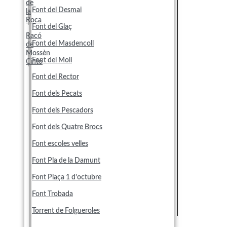
de
Font del Desmai
la
Roca
Font del Glaç
Racó
Font del Masdencoll
de
Mossèn
Font del Molí
Cinto
Font del Rector
Font dels Pecats
Font dels Pescadors
Font dels Quatre Brocs
Font escoles velles
Font Pla de la Damunt
Font Plaça 1 d’octubre
Font Trobada
Torrent de Folgueroles