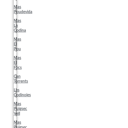
Mas
Poudevida
Mas
La
Codina
Mas
El
Pou
Mas
El
Fócs
Can
Torrents
Les
Codinoies
Mas
Puigsec
Vell
Mas
Puigsec