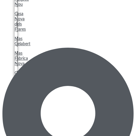
Nou
Casa
Nova
dels
Frares
Mas
Gelabert
Mas
Fàbrica
Nova
Casa
Nova
de
Puigseslloses
Mas
El
Godayol
Torre
de
Morgadès