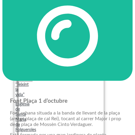
branques
Ermita
de
la
Damunt
Ermita
de
Sant
Jordi
Escales
del
Foquers
Escultura
“Teixint
la
vida”
Font Plaça 1 d’octubre
Església
de
Font urbana situada a la banda de llevant de la plaça
Santa
(antiga plaça de cal Rei), tocant al carrer Major i prop
Maria
de la plaça de Mossèn Cinto Verdaguer.
de
Folgueroles