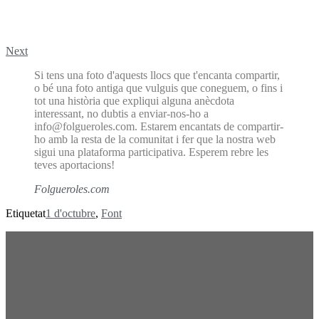
Next
Si tens una foto d'aquests llocs que t'encanta compartir,
o bé una foto antiga que vulguis que coneguem, o fins i
tot una història que expliqui alguna anècdota
interessant, no dubtis a enviar-nos-ho a
info@folgueroles.com. Estarem encantats de compartir-
ho amb la resta de la comunitat i fer que la nostra web
sigui una plataforma participativa. Esperem rebre les
teves aportacions!
Folgueroles.com
Etiquetat
1 d'octubre
,
Font